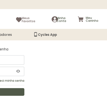
Meus
Favoritos
adores
Cycles App
senha
eci minha senha
astre-se