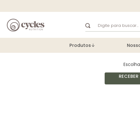
Digite para buscar...
TERMOS MAIS BUSCA
Produtos
Noss
1
º
perfect protein
2
º
propolis
Escolh
3
º
recover cycles
RECEBER
4
º
pre workout
5
º
ômega 3
6
º
recover red berries 
7
º
melatonina
8
º
perfect protein cycl
9
º
creatine