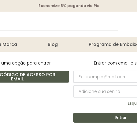
Economize 5% pagando via Pix
DOS
a Marca
Blog
Programa de Embaix
a uma opção para entrar
Entrar com email e 
 CÓDIGO DE ACESSO POR
EMAIL
200 g
Esqu
Entrar
es
Não tem uma conta? Cad