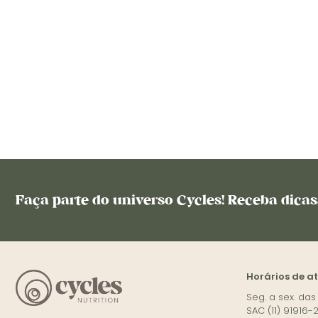
10
º
coenzima q10
Faça parte do universo Cycles! Receba dica
Horários de a
Seg. a sex. das
SAC (11) 91916-