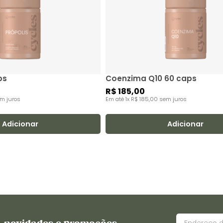
ps
Coenzima Q10 60 caps
R$
185
,
00
m juros
Em até
1
x
R$
185
,
00
sem juros
Adicionar
Adicionar