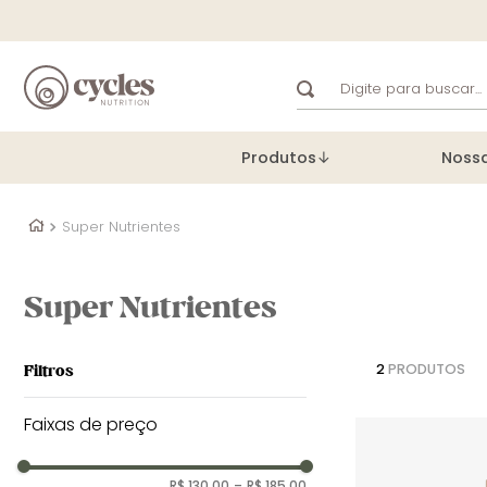
Digite para buscar...
TERMOS MAIS BUSCA
Produtos
Noss
1
º
perfect protein
2
º
propolis
Super Nutrientes
3
º
pre workout
4
º
recover cycles
Super Nutrientes
5
º
ômega 3
6
º
recover red berries 
2
PRODUTOS
Filtros
7
º
melatonina
Faixas de preço
8
º
coenzima q10
9
º
perfect protein cycl
R$ 130,00
–
R$ 185,00