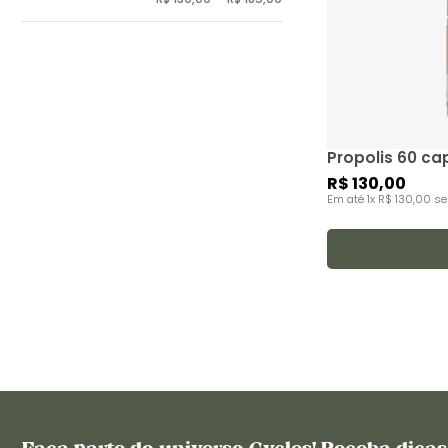
10
º
creatine
Propolis 60 ca
R$
130
,
00
Em até
1
x
R$
130
,
00
se